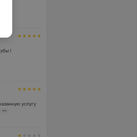
ло 
бы !

азанную услугу 