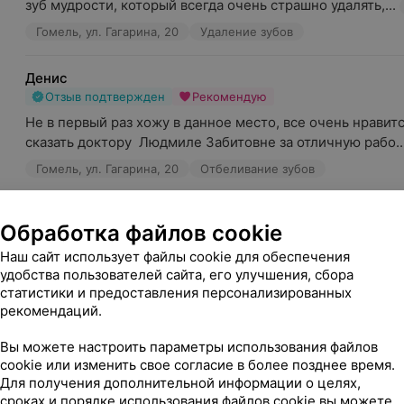
зуб мудрости, который всегда очень страшно удалять,...
Гомель, ул. Гагарина, 20
Удаление зубов
Денис
Отзыв подтвержден
Рекомендую
Не в первый раз хожу в данное место, все очень нравитс
сказать доктору  Людмиле Забитовне за отличную рабо..
Гомель, ул. Гагарина, 20
Отбеливание зубов
Галина
Обработка файлов cookie
Отзыв подтвержден
Наш сайт использует файлы cookie для обеспечения
Дмитрий Николаевич - отличный доктор и замечательный
удобства пользователей сайта, его улучшения, сбора
что нашла именно этого доктора! Каждый раз когда выхо.
статистики и предоставления персонализированных
Гомель, ул. Катунина, 3-61
рекомендаций.
Вы можете настроить параметры использования файлов
Анастасия
cookie или изменить свое согласие в более позднее время.
Отзыв подтвержден
Рекомендую
Для получения дополнительной информации о целях,
Хочу выразить искреннюю благодарность врачу В. Г. за 
сроках и порядке использования файлов cookie вы можете