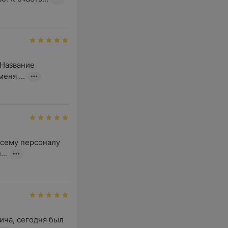
Название 
еня ...
сему персоналу 
..
ча, сегодня был 