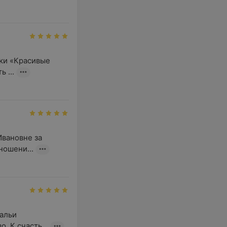
ки «Красивые 
 ...
вановне за 
ношени...
альи 
. К счасть...