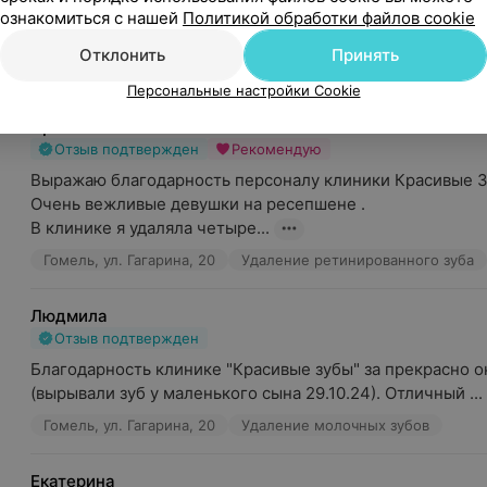
высококвалифицированную помощь. Удаление зуба прош
ознакомиться с нашей
Политикой обработки файлов cookie
безболезненно ...
Отклонить
Принять
Гомель, ул. Гагарина, 20
Удаление зубов
Персональные настройки Cookie
Ирина
Отзыв подтвержден
Рекомендую
Выражаю благодарность персоналу клиники Красивые Зу
Очень вежливые девушки на ресепшене .

В клинике я удаляла четыре...
Гомель, ул. Гагарина, 20
Удаление ретинированного зуба
Людмила
Отзыв подтвержден
Благодарность клинике "Красивые зубы" за прекрасно ок
(вырывали зуб у маленького сына 29.10.24). Отличный ...
Гомель, ул. Гагарина, 20
Удаление молочных зубов
Екатерина