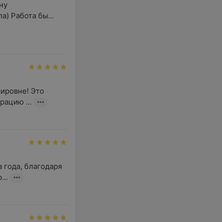
у 
а) Работа бы...
ровне! Это 
рацию ...
года, благодаря 
..