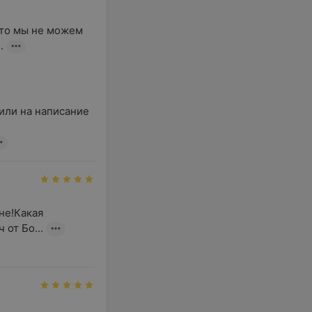
то мы не можем 
.
или на написание 
е!Какая 
 от Бо...