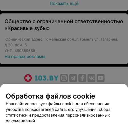
Показать ещё
Общество с ограниченной ответственностью
«Красивые зубы»
Юридический адрес: Гомельская обл.,г. Гомель,ул. Гагарина,
д.20, пом. 5
УНП: 490859668
На правах рекламы
О проекте
Новости проекта
Размещение рекламы
Обработка файлов cookie
Медицинский маркетинг
Публичный договор
Пользовательское соглашение
Способы оплаты
Наш сайт использует файлы cookie для обеспечения
удобства пользователей сайта, его улучшения, сбора
Вакансии
Партнеры
статистики и предоставления персонализированных
Написать руководителю 103.by
рекомендаций.
Написать в поддержку