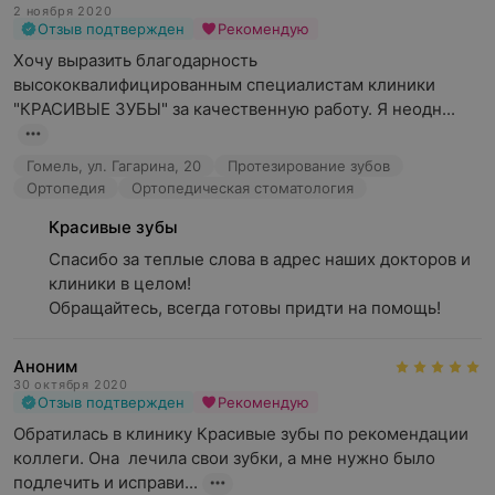
жевании, может быть признаком проблем с суставами
2 ноября 2020
(например, височно-нижнечелюстного сустава) или
Отзыв подтвержден
Рекомендую
заболевания зубов.
Хочу выразить благодарность 
высококвалифицированным специалистам клиники 
Услуги терапевтической стоматологии
"КРАСИВЫЕ ЗУБЫ" за качественную работу. Я неодн...
Лечение кариеса.
Кариес — одно из самых распространенных
Гомель, ул. Гагарина, 20
Протезирование зубов
заболеваний зубов, которое возникает из-за
Ортопедия
Ортопедическая стоматология
разрушения зубной эмали под воздействием кислот,
Красивые зубы
образующихся в процессе обмена веществ
бактерий. Лечение кариеса включает удаление
Спасибо за теплые слова в адрес наших докторов и 
пораженной ткани и восстановление зуба
клиники в целом!

с помощью пломбирования.
Обращайтесь, всегда готовы придти на помощь!
Периодонтит.
Это воспаление тканей, окружающих корень зуба,
Аноним
30 октября 2020
что может привести к его подвижности или даже
Отзыв подтвержден
Рекомендую
утрате. Периодонтит часто является результатом
Обратилась в клинику Красивые зубы по рекомендации 
запущенного воспаления десен (гингивита). Лечение
коллеги. Она  лечила свои зубки, а мне нужно было 
периодонтита требует комплексного подхода:
подлечить и исправи...
от профессиональной чистки до применения