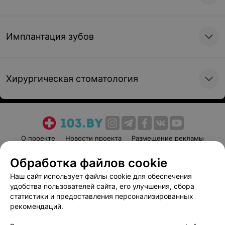
Имплантация зубов
Хирургическая стоматология
О проекте
Новости проекта
Размещение рекламы
Медицинский маркетинг
Публичный договор
Обработка файлов cookie
Пользовательское соглашение
Способы оплаты
Наш сайт использует файлы cookie для обеспечения
Вакансии
Партнеры
удобства пользователей сайта, его улучшения, сбора
Написать руководителю 103.by
статистики и предоставления персонализированных
рекомендаций.
Написать в поддержку
Персональные настройки cookie