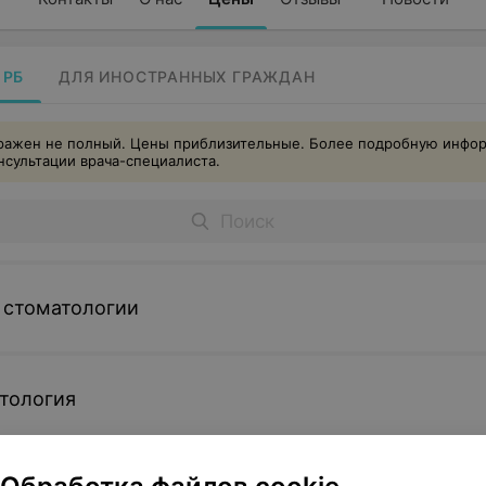
 РБ
ДЛЯ ИНОСТРАННЫХ ГРАЖДАН
тражен не полный. Цены приблизительные. Более подробную инф
нсультации врача-специалиста.
 стоматологии
тология