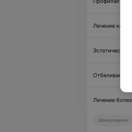
Профилактика,
Лечение карие
Эстетическая 
Отбеливание 
Лечение болез
Шинирование