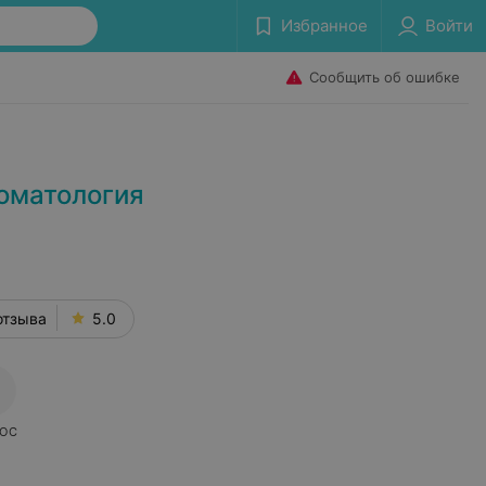
Избранное
Войти
Сообщить об ошибке
томатология
отзыва
5.0
ОС