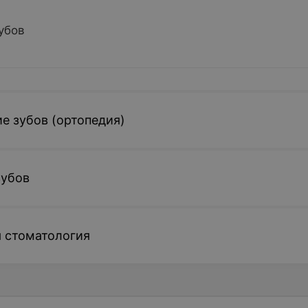
убов
е зубов (ортопедия)
зубов
 стоматология